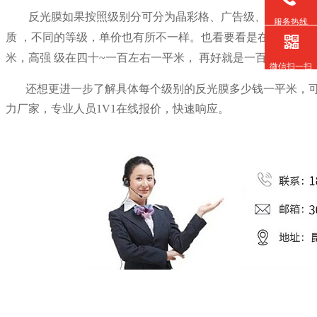
反光膜如果按照级别分可分为
晶彩格、
广告级
、
工程级
高
服务热线
质
，不同的等级，
单价也有所不一样。也看要看是在哪种道路
米
，高强
级在四十~一百
左右一平米，
再好就是一百
左右 二
微信扫一扫
还想更进一步了解具体每个级别的反光膜多少钱一平米，
力厂家，专业人员1V1在线报价，快速响应。