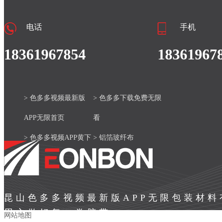
电话
手机
18361967854
18361967
> 色多多视频最新版
> 色多多下载免费无限
APP无限首页
看
> 色多多视频APP黄下
> 铝箔玻纤布
载安装官网
> 产品中心
> 色多多视频最新版
> 新闻资讯
昆山色多多视频最新版APP无限包装材
APP无限案例
> 关于色多多视频最新
用心做好每一卷胶带
网站地图
版APP无限