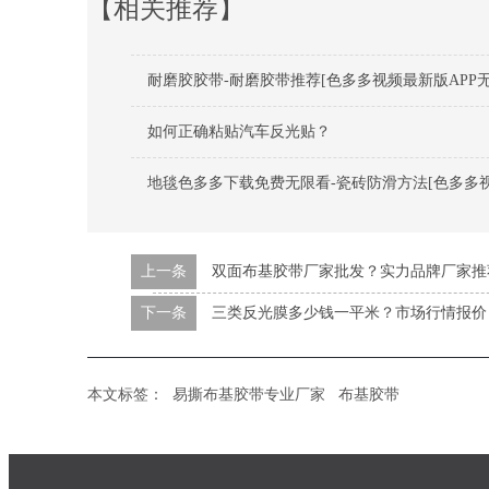
【相关推荐】
耐磨胶胶带-耐磨胶带推荐[色多多视频最新版APP无
如何正确粘贴汽车反光贴？
地毯色多多下载免费无限看-瓷砖防滑方法[色多多视
上一条
双面布基胶带厂家批发？实力品牌厂家推
下一条
三类反光膜多少钱一平米？市场行情报价
本文标签：
易撕布基胶带专业厂家
布基胶带