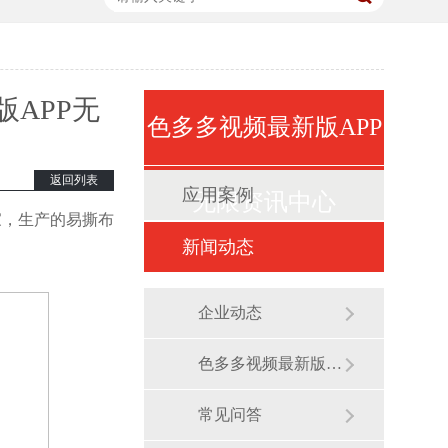
67854
67854
APP无
色多多视频最新版APP
返回列表
应用案例
无限资讯中心
家，生产的易撕布
新闻动态
企业动态
色多多视频最新版APP无限展会
常见问答