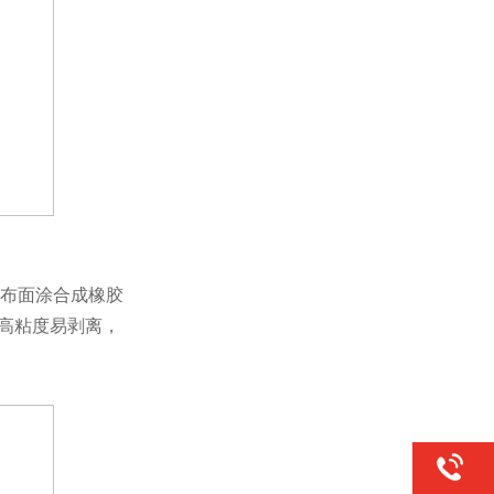
布面涂合成橡胶
。高粘度易剥离，