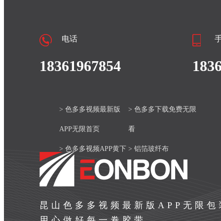
电话
18361967854
183
> 色多多视频最新版
> 色多多下载免费无限
APP无限首页
看
> 色多多视频APP黄下
> 铝箔玻纤布
载安装官网
> 产品中心
> 色多多视频最新版
> 新闻资讯
昆山色多多视频最新版APP无限
APP无限案例
> 关于色多多视频最新
用心做好每一卷胶带