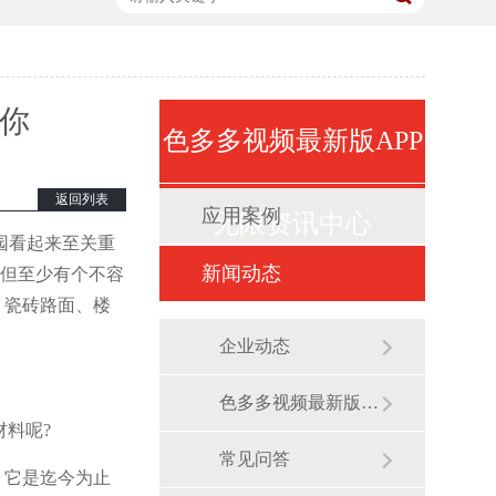
67854
67854
你
色多多视频最新版APP
返回列表
应用案例
无限资讯中心
园看起来至关重
新闻动态
但至少有个不容
，瓷砖路面、楼
企业动态
色多多视频最新版APP无限展会
料呢?
常见问答
，它是迄今为止