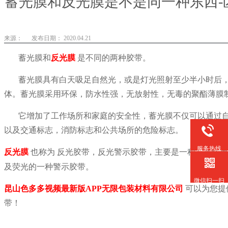
蓄光膜和反光膜是不是同一种东西-
来源：
发布日期： 2020.04.21
蓄光膜和
反光膜
是不同的两种胶带。
蓄光膜具有白天吸足自然光，或是灯光照射至少半小时后
体。蓄光膜采用环保，防水性强，无放射性，无毒的聚酯薄膜
它增加了工作场所和家庭的安全性，蓄光膜不仅可以通过
以及交通标志，消防标志和公共场所的危险标志。
服务热线
反光膜
也称为
反光胶带，反光警示胶带，主要是一种在光线黑
及荧光的一种警示胶带。
微信扫一扫
昆山色多多视频最新版APP无限包装材料有限公司
可以为您提
带！