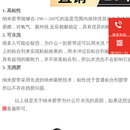
1. 高粘性
纳米胶带能够
在
-196
～
260℃
的温度范围内保持优良的力学性
易
燃，对氧
气
、紫外线
反应都
极稳定，具有优异的耐候性
。
2. 可水洗
服务热线
很多人可能会疑惑，为什么一款胶带还可以用水洗？在大众的
上的粘合剂来实现粘贴效果的，用水冲过后粘合剂被洗掉，自
微信扫一扫
具有超强的吸附力，并不依靠粘合剂，所以水洗也不会影响它
3. 无残胶
纳米胶带采用先进的纳米吸附技术，粘性优于普通粘合剂胶带
所以不存在残胶问题。
以上就是关于纳米胶带为什么可水洗的原因，如果还想
限
客服即可。