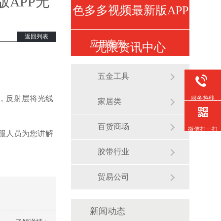
APP无
色多多视频最新版APP
返回列表
应用案例
无限资讯中心
五金工具
，反射层将光线
服务热线
家居类
百货商场
微信扫一扫
服人员为您讲解
胶带行业
贸易公司
新闻动态