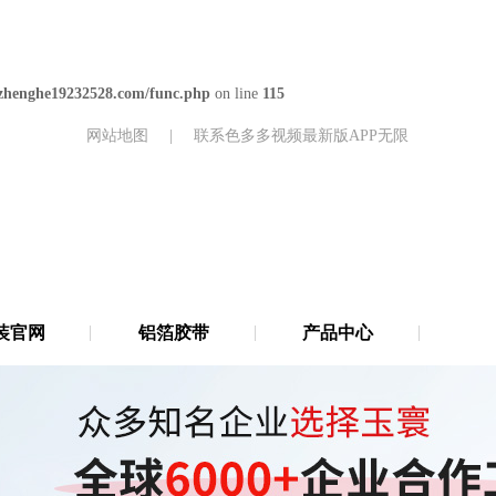
henghe19232528.com/func.php
on line
115
网站地图
|
联系色多多视频最新版APP无限
装官网
铝箔胶带
产品中心