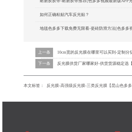
耐磨胶胶带-耐磨胶带推荐[色多多视频最新版APP无
如何正确粘贴汽车反光贴？
地毯色多多下载免费无限看-瓷砖防滑方法[色多多视
上一条
10cm宽的反光膜在哪里可以买到-定制分
下一条
反光膜供货厂家哪家好-供货货源稳定选【
本文标签：
反光膜-高强级反光膜-三类反光膜【昆山色多多