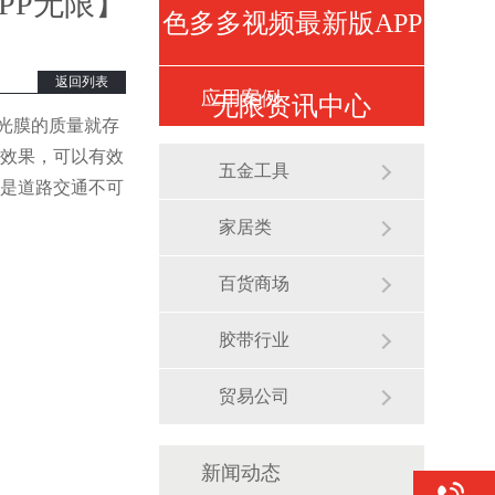
PP无限】
色多多视频最新版APP
返回列表
应用案例
无限资讯中心
光膜的质量就存
效果，可以有效
五金工具
是道路交通不可
家居类
百货商场
胶带行业
贸易公司
新闻动态