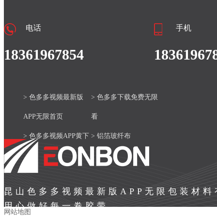
电话
手机
18361967854
18361967
> 色多多视频最新版
> 色多多下载免费无限
APP无限首页
看
> 色多多视频APP黄下
> 铝箔玻纤布
载安装官网
> 产品中心
> 色多多视频最新版
> 新闻资讯
昆山色多多视频最新版APP无限包装材
APP无限案例
> 关于色多多视频最新
用心做好每一卷胶带
网站地图
版APP无限