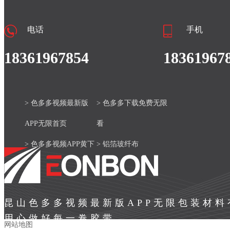
电话
手机
18361967854
18361967
> 色多多视频最新版
> 色多多下载免费无限
APP无限首页
看
> 色多多视频APP黄下
> 铝箔玻纤布
载安装官网
> 产品中心
> 色多多视频最新版
> 新闻资讯
昆山色多多视频最新版APP无限包装材
APP无限案例
> 关于色多多视频最新
用心做好每一卷胶带
网站地图
版APP无限