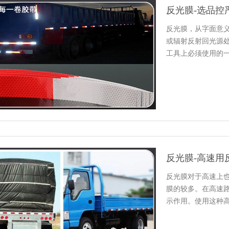
反光膜-选品控
反光膜，从字面
或辐射反射回光源处的
工具上必须使用的一款
反光膜对于高速上也
膜的较多。在
示作用。使
处，还是…