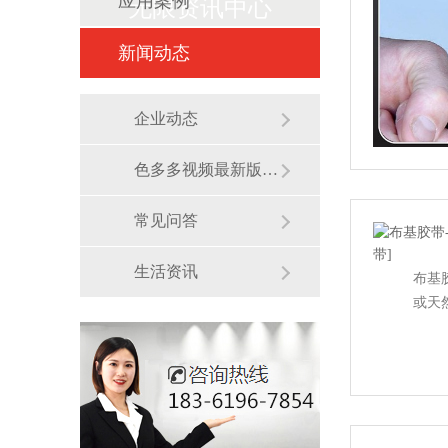
应用案例
无限资讯中心
新闻动态
企业动态
色多多视频最新版APP无限展会
常见问答
生活资讯
布基胶
或天然